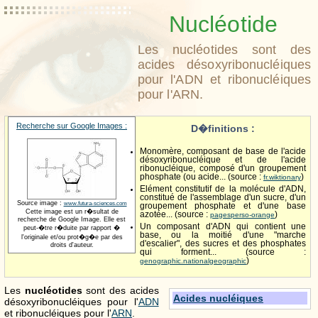
Nucléotide
Les nucléotides sont des
acides désoxyribonucléiques
pour l'ADN et ribonucléiques
pour l'ARN.
Recherche sur Google Images :
D�finitions :
Monomère, composant de base de l'acide
désoxyribonucléique et de l'acide
ribonucléique, composé d'un groupement
phosphate (ou acide... (source :
)
fr.wiktionary
Elément constitutif de la molécule d'ADN,
constitué de l'assemblage d'un sucre, d'un
Source image :
www.futura-sciences.com
groupement phosphate et d'une base
Cette image est un r�sultat de
azotée... (source :
)
pagesperso-orange
recherche de Google Image. Elle est
Un composant d'ADN qui contient une
peut-�tre r�duite par rapport �
base, ou la moitié d'une "marche
l'originale et/ou prot�g�e par des
d'escalier", des sucres et des phosphates
droits d'auteur.
qui forment... (source :
)
genographic.nationalgeographic
Les
nucléotides
sont des acides
Acides nucléiques
désoxyribonucléiques pour l'
ADN
et ribonucléiques pour l'
ARN
.