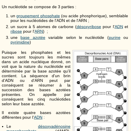
Un nucléotide se compose de 3 parties :
un
groupement phosphate
(ou acide phosphorique), semblable
pour les nucléotides de l'ADN et de l'ARN ;
un sucre à 5 atomes de carbone (
désoxyribose
pour l'
ADN
et
ribose
pour l'
ARN
) ;
une
base azotée
variable selon le nucléotide (
purine
ou
pyrimidine
)
Puisque les phosphates et les
sucres sont toujours les mêmes
dans un acide nucléique donné, on
voit que la nature du nucléotide est
déterminée par la base azotée qu'il
contient. La séquence d'un brin
d'ADN ou d'ARN peut par
conséquent se résumer à la
succession des bases azotées
présentes. On appelle par
conséquent les cinq nucléotides
selon leur base azotée.
Il existe quatre bases azotées
différentes pour l'
ADN
:
Le
désoxyadénosine
monophosphate
(dAMP),