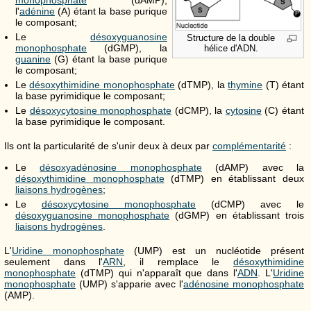
l'
adénine
(A) étant la base purique
le composant;
Le
désoxyguanosine
Structure de la double
monophosphate
(dGMP), la
hélice d'ADN.
guanine
(G) étant la base purique
le composant;
Le
désoxythimidine monophosphate
(dTMP), la
thymine
(T) étant
la base pyrimidique le composant;
Le
désoxycytosine monophosphate
(dCMP), la
cytosine
(C) étant
la base pyrimidique le composant.
Ils ont la particularité de s'unir deux à deux par
complémentarité
:
Le
désoxyadénosine monophosphate
(dAMP) avec la
désoxythimidine monophosphate
(dTMP) en établissant deux
liaisons hydrogènes
;
Le
désoxycytosine monophosphate
(dCMP) avec le
désoxyguanosine monophosphate
(dGMP) en établissant trois
liaisons hydrogènes
.
L'
Uridine monophosphate
(UMP) est un nucléotide présent
seulement dans l'
ARN
, il remplace le
désoxythimidine
monophosphate
(dTMP) qui n'apparaît que dans l'
ADN
. L'
Uridine
monophosphate
(UMP) s'apparie avec l'
adénosine monophosphate
(AMP).