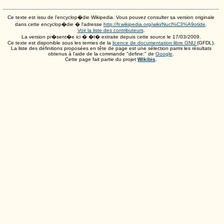
Ce texte est issu de l'encyclop�die Wikipedia. Vous pouvez consulter sa version originale
dans cette encyclop�die � l'adresse
http://fr.wikipedia.org/wiki/Nucl%C3%A9otide
.
Voir la liste des contributeurs
.
La version pr�sent�e ici � �t� extraite depuis cette source le
17/03/2009
.
Ce texte est disponible sous les termes de la
licence de documentation libre GNU
(GFDL).
La liste des définitions proposées en tête de page est une sélection parmi les résultats
obtenus à l'aide de la commande "define:" de
Google
.
Cette page fait partie du projet
Wikibis
.